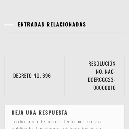
ENTRADAS RELACIONADAS
Navegación
RESOLUCIÓN
de
NO. NAC-
DECRETO NO. 696
DGERCGC23-
entradas
00000010
DEJA UNA RESPUESTA
Tu dirección de correo electrónico no será
publicada.
Los campos obligatorios están