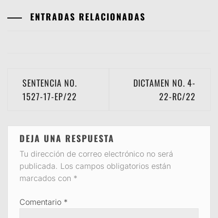
ENTRADAS RELACIONADAS
Navegación
SENTENCIA NO.
DICTAMEN NO. 4-
de
1527-17-EP/22
22-RC/22
entradas
DEJA UNA RESPUESTA
Tu dirección de correo electrónico no será
publicada.
Los campos obligatorios están
marcados con
*
Comentario
*