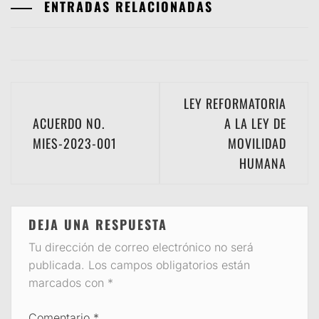
ENTRADAS RELACIONADAS
Navegación
LEY REFORMATORIA
de
ACUERDO NO.
A LA LEY DE
MIES-2023-001
MOVILIDAD
entradas
HUMANA
DEJA UNA RESPUESTA
Tu dirección de correo electrónico no será
publicada.
Los campos obligatorios están
marcados con
*
Comentario
*