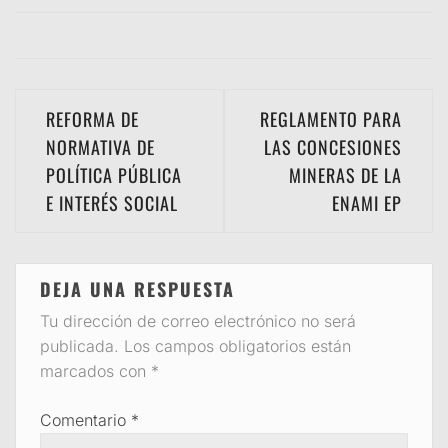
Navegación
REFORMA DE
REGLAMENTO PARA
de
NORMATIVA DE
LAS CONCESIONES
POLÍTICA PÚBLICA
MINERAS DE LA
entradas
E INTERÉS SOCIAL
ENAMI EP
DEJA UNA RESPUESTA
Tu dirección de correo electrónico no será
publicada.
Los campos obligatorios están
marcados con
*
Comentario
*