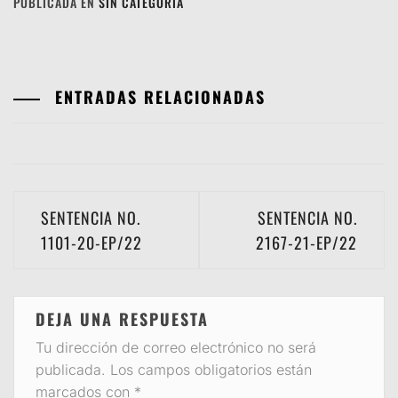
PUBLICADA EN
SIN CATEGORÍA
ENTRADAS RELACIONADAS
Navegación
SENTENCIA NO.
SENTENCIA NO.
de
1101-20-EP/22
2167-21-EP/22
entradas
DEJA UNA RESPUESTA
Tu dirección de correo electrónico no será
publicada.
Los campos obligatorios están
marcados con
*