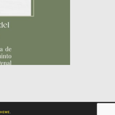
THEME
.