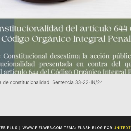
ia de constitucionalidad. Sentencia 33-22-IN/24
WEB PLUS │ WWW.FIELWEB.COM TEMA: FLASH BLOG POR
UNITED