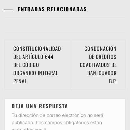
ENTRADAS RELACIONADAS
Navegación
CONSTITUCIONALIDAD
CONDONACIÓN
de
DEL ARTÍCULO 644
DE CRÉDITOS
DEL CÓDIGO
COACTIVADOS DE
entradas
ORGÁNICO INTEGRAL
BANECUADOR
PENAL
B.P.
DEJA UNA RESPUESTA
Tu dirección de correo electrónico no será
publicada.
Los campos obligatorios están
marcados con
*